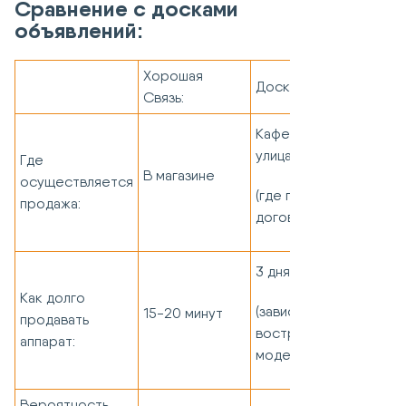
Сравнение с досками
объявлений:
Хорошая
Доска объявлений:
Связь:
Кафе, ТЦ, подъезд,
улица
Где
В магазине
осуществляется
(где получится
продажа:
договориться)
3 дня и дольше
Как долго
(зависит от цены и
15-20 минут
продавать
востребованности
аппарат:
модели)
Вероятность