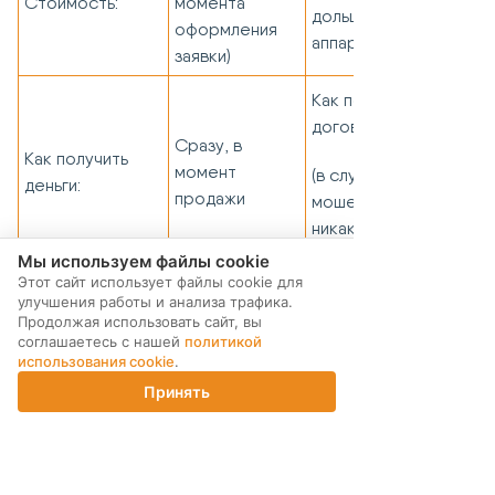
Стоимость:
момента
дольше продается
оформления
аппарат)
заявки)
Как получится
договориться
Сразу, в
Как получить
момент
(в случае
деньги:
продажи
мошенничества –
никак)
Мы используем файлы cookie
Этот сайт использует файлы cookie для
улучшения работы и анализа трафика.
Продолжая использовать сайт, вы
соглашаетесь с нашей
политикой
использования cookie
.
Центр поддержки
Принять
Главная
Каталог
Корзина
Магазины
Войти
Интернет-магазин