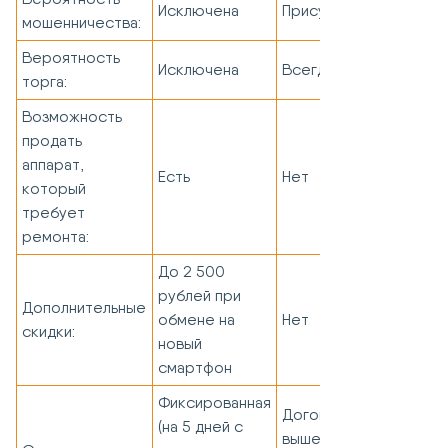
Исключена
Присутствует
мошенничества:
Вероятность
Исключена
Всегда
торга:
Возможность
продать
аппарат,
Есть
Нет
который
требует
ремонта:
До 2 500
рублей при
Дополнительные
обмене на
Нет
скидки:
новый
смартфон
Фиксированная
Договорная (чем
(на 5 дней с
выше цена, тем