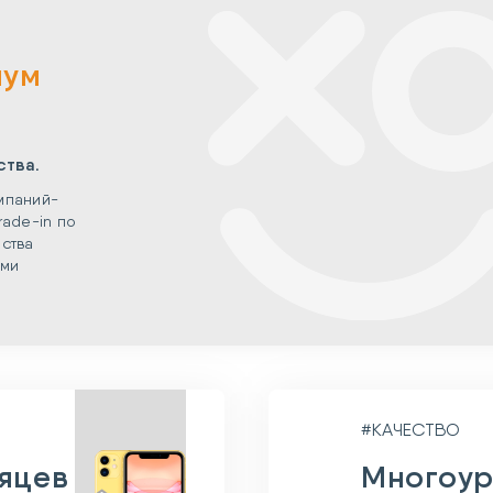
мум
ства.
мпаний-
rade-in по
ства
ыми
#КАЧЕСТВО
сяцев
Многоур