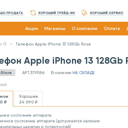
ШО ПРОДАТЬ
ХОРОШИЙ ТРЕЙД-ИН
ХОРОШИЙ СЕРВИС
Акции
Магазины
О компании
Оплата
e 13
Телефон Apple iPhone 13 128Gb Rose
ефон Apple iPhone 13 128Gb 
uStore
АРТ.
379086
В наличии
НА СКЛАДЕ
ние
чное
Хорошее
0 ₽
24 090 ₽
шнее состояние аппарата:
личное состояние аппарата (допускается наличие
ачительных царапин и потертостей)