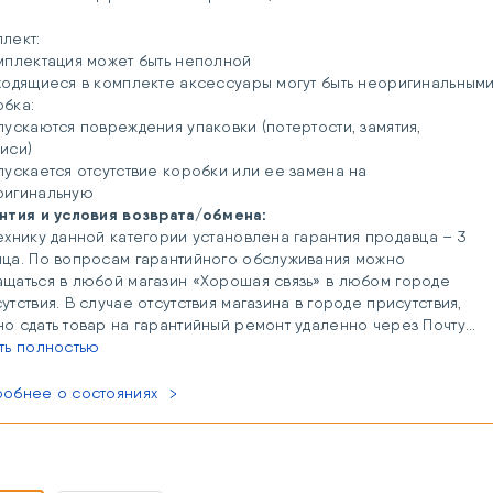
плект:
мплектация может быть неполной
ходящиеся в комплекте аксессуары могут быть неоригинальным
обка:
пускаются повреждения упаковки (потертости, замятия,
писи)
пускается отсутствие коробки или ее замена на
ригинальную
нтия и условия возврата/обмена:
ехнику данной категории установлена гарантия продавца – 3
ца. По вопросам гарантийного обслуживания можно
щаться в любой магазин «Хорошая связь» в любом городе
утствия. В случае отсутствия магазина в городе присутствия,
о сдать товар на гарантийный ремонт удаленно через Почту
ии или курьерскую доставку (расходы, связанные с доставкой
ть полностью
ра к продавцу, осуществляются за счет покупателя и
енсируются продавцом одновременно с возвратом товара
обнее о состояниях
е гарантийного ремонта).