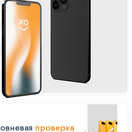
овневая
проверка