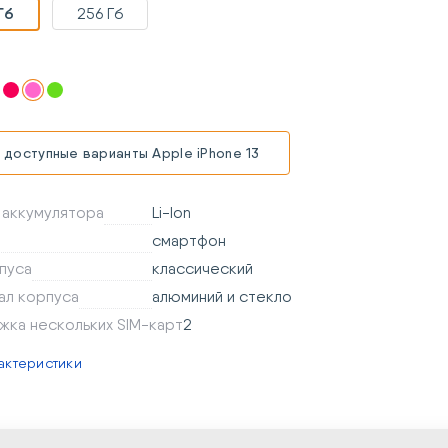
Гб
256 Гб
 доступные варианты Apple iPhone 13
 аккумулятора
Li-Ion
смартфон
пуса
классический
ал корпуса
алюминий и стекло
жка нескольких SIM-карт
2
актеристики