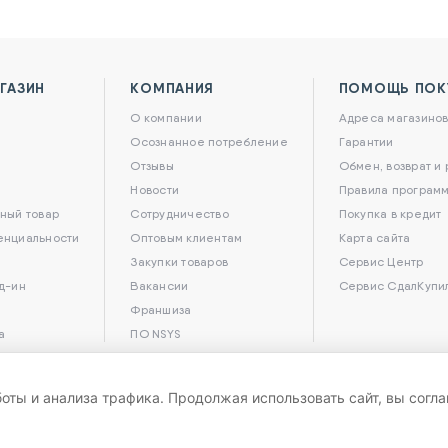
ГАЗИН
КОМПАНИЯ
ПОМОЩЬ ПОК
О компании
Адреса магазино
Осознанное потребление
Гарантии
Отзывы
Обмен, возврат и
Новости
Правила программ
ный товар
Сотрудничество
Покупка в кредит
енциальности
Оптовым клиентам
Карта сайта
Закупки товаров
Сервис Центр
д-ин
Вакансии
Сервис СдалКупи
Франшиза
а
ПО NSYS
боты и анализа трафика. Продолжая использовать сайт, вы согл