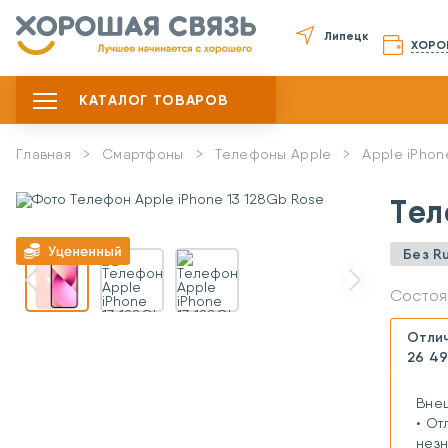
Липецк
ХОРО
КАТАЛОГ ТОВАРОВ
Главная
Смартфоны
Телефоны Apple
Apple iPhon
Тел
Без R
Состоя
Отли
26 49
Вне
• От
незн