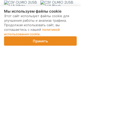
Мы используем файлы cookie
590 ₽
590 ₽
Этот сайт использует файлы cookie для
улучшения работы и анализа трафика.
КУПИТЬ
КУПИТЬ
Продолжая использовать сайт, вы
соглашаетесь с нашей
политикой
АЗУ OLMIO Type C +
СЗУ HOCO C76A Pro
использования cookie
.
USB QC3.0 20W
USB C 30W White
Принять
Главная
Каталог
Корзина
Магазины
Войти
590 ₽
590 ₽
КУПИТЬ
КУПИТЬ
Показать еще
24
1
2
3