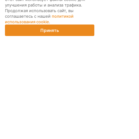
улучшения работы и анализа трафика.
Продолжая использовать сайт, вы
соглашаетесь с нашей
политикой
использования cookie
.
24 990 ₽
Принять
Главная
Каталог
Корзина
Магазины
Войти
КУПИТЬ
МЫ В СОЦ. СЕТЯХ