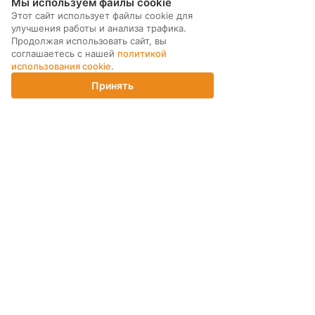
Мы используем файлы cookie
Этот сайт использует файлы cookie для
улучшения работы и анализа трафика.
МЫ В СОЦ. СЕТЯХ
Продолжая использовать сайт, вы
соглашаетесь с нашей
политикой
использования cookie
.
Принять
Главная
Каталог
Корзина
Магазины
Войти
ПОДПИСКА НА РАССЫЛКУ
ИНТЕРНЕТ-МАГАЗИН
КОМПАНИЯ
ПОМОЩЬ ПОКУПАТЕЛЮ