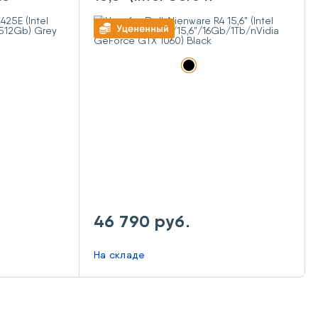
12Gb)
8750H/15,6"/16Gb/1Tb/nVidia
GeForce GTX 1060) Black
46 790 руб.
На складе