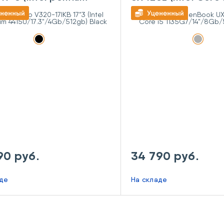
U/17.3"/4Gb/512gb)
1135G7/14"/8Gb/5
Grey
90 руб.
34 790 руб.
аде
На складе