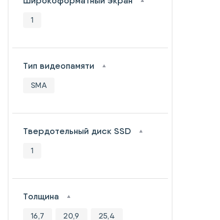
Широкоформатный экран
1
Тип видеопамяти
SMA
Твердотельный диск SSD
1
Толщина
16,7
20,9
25,4