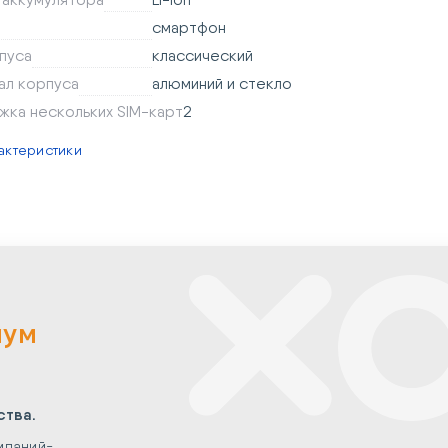
смартфон
пуса
классический
ал корпуса
алюминий и стекло
жка нескольких SIM-карт
2
актеристики
мум
ства.
мпаний-