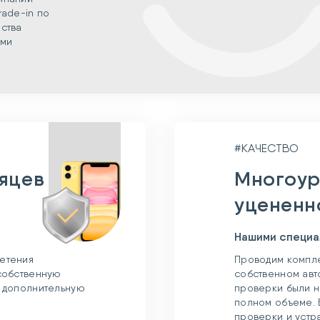
rade-in по
ства
ыми
#КАЧЕСТВО
сяцев
Многоур
уцененн
Нашими специа
етения
Проводим компле
 собственную
собственном авт
и дополнительную
проверки были н
полном объеме. 
проверки и устр