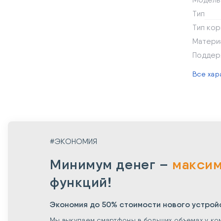
Тип
Тип кор
Матери
Поддер
Все хар
#ЭКОНОМИЯ
Минимум денег –
макси
функций!
Экономия до 50% стоимости нового устрой
Мы выкупаем смартфоны в больших объемах у ко