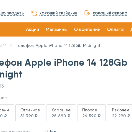
ШО ПРОДАТЬ
ХОРОШИЙ ТРЕЙД-ИН
ХОРОШИЙ СЕРВИС
Акции
Магазины
О компании
Оплата
e 14
Телефон Apple iPhone 14 128Gb Midnight
ефон Apple iPhone 14 128Gb
night
13
ние
овый
Отличное
Хорошее
Плохое
Рабочее
0 ₽
31 390 ₽
28 890 ₽
26 590 ₽
22 290 ₽
 аккумулятора
Li-Ion