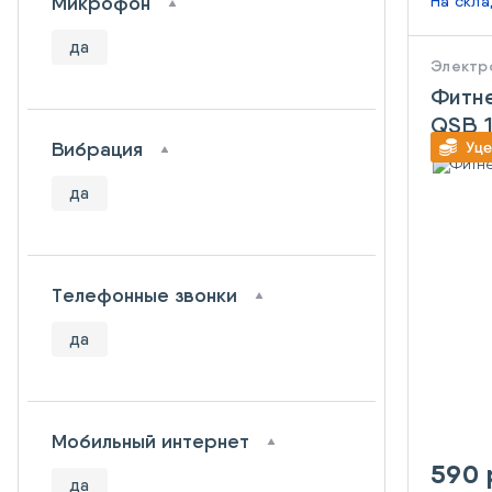
Микрофон
На скл
да
Электр
Фитн
QSB 1
Вибрация
да
Телефонные звонки
да
Мобильный интернет
590 
да