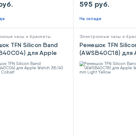
руб.
595 руб.
аде
На складе
онные часы и браслеты
Электронные часы и бра
ок TFN Silicon Band
Ремешок TFN Silico
B40C04) для Apple
(AWSB40C18) для 
h 38/40 mm Blue
Watch 38/40 mm L
t
Yellow