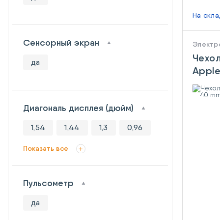
На скл
Сенсорный экран
Электр
Чехол
да
Appl
Silic
Диагональ дисплея (дюйм)
1,54
1,44
1,3
0,96
Показать все
Пульсометр
да