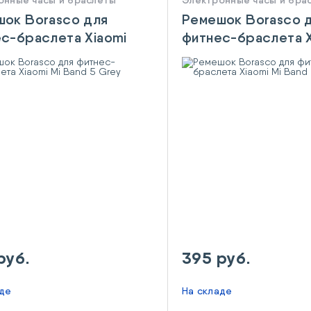
онные часы и браслеты
Электронные часы и бра
ок Borasco для
Ремешок Borasco 
с-браслета Xiaomi
фитнес-браслета X
nd 5 Grey
Mi Band 5 Blue
руб.
395 руб.
аде
На складе