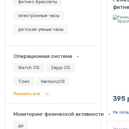
фитнес браслеты
фитне
Mi Ba
электронные часы
детские умные часы
Операционная система
Watch OS
Zepp OS
Tizen
HarmonyOS
Показать все
395 
На скл
Мониторинг физической активности
да