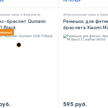
аде
На складе
онные часы и браслеты
Электронные часы и бра
ес-браслет Qumann
Ремешок для фитн
1 Black
браслета Xiaomi Mi
Leather White
руб.
595 руб.