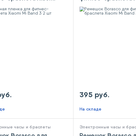
nd 3 2 шт
Mi Band 3/4 White
руб.
395 руб.
аде
На складе
онные часы и браслеты
Электронные часы и бра
ок Borasco для
Ремешок Borasco 