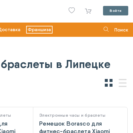
Войти
Доставка
Франшиза
Поиск
 браслеты в Липецке
слеты
Электронные часы и браслеты
для
Ремешок Borasco для
iaomi
фитнес-браслета Xiaomi