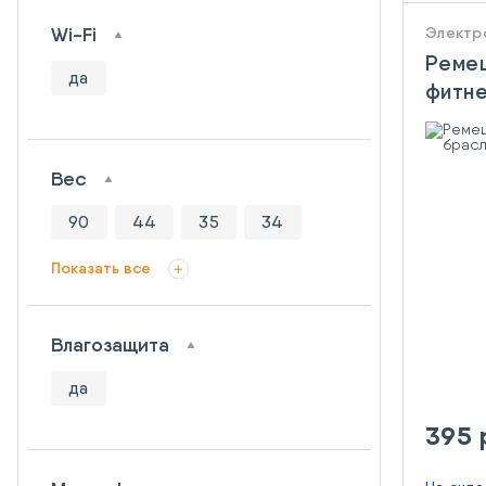
Wi-Fi
Электр
Ремеш
да
фитне
Mi Ba
Вес
90
44
35
34
Показать все
Влагозащита
да
395 