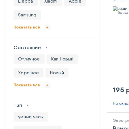
Deppa
Xiaomi
Apple
Mi Ba
Samsung
Показать все
Состояние
Отличное
Как Новый
Хорошее
Новый
Показать все
195 
На скл
Тип
умные часы
Электр
Ремеш