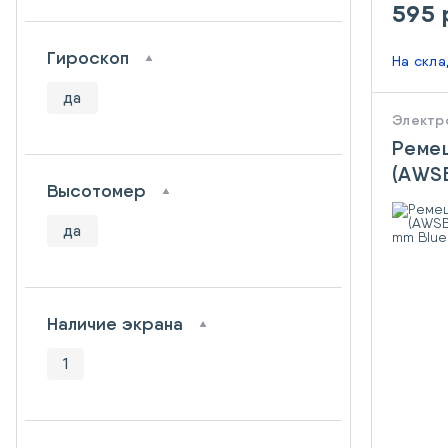
595 
Гироскоп
На скл
да
Электр
Ремеш
(AWS
Высотомер
Watc
Cobal
да
Наличие экрана
1