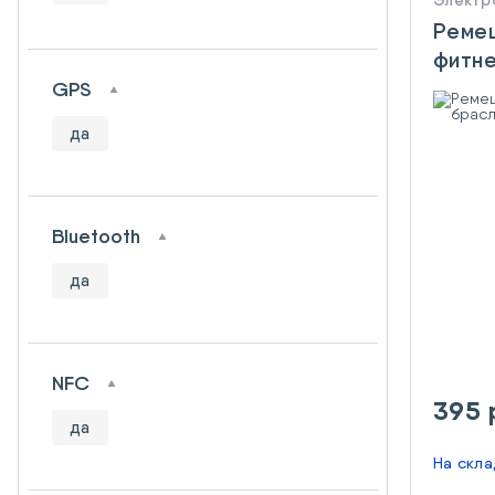
Электр
Ремеш
фитне
Mi Ba
GPS
да
Bluetooth
да
NFC
395 
да
На скл