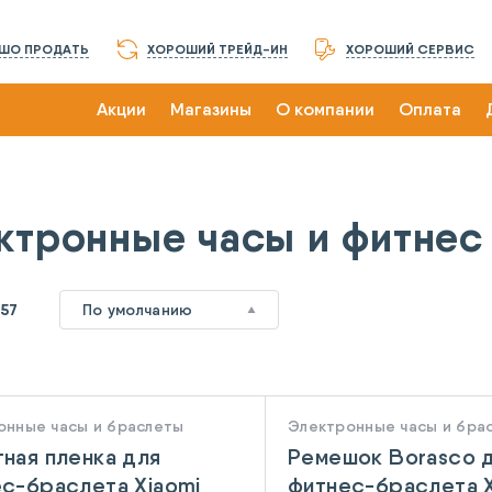
ШО ПРОДАТЬ
ХОРОШИЙ ТРЕЙД-ИН
ХОРОШИЙ СЕРВИС
Акции
Магазины
О компании
Оплата
ктронные часы и фитнес
157
По умолчанию
онные часы и браслеты
Электронные часы и бра
ная пленка для
Ремешок Borasco 
с-браслета Xiaomi
фитнес-браслета X